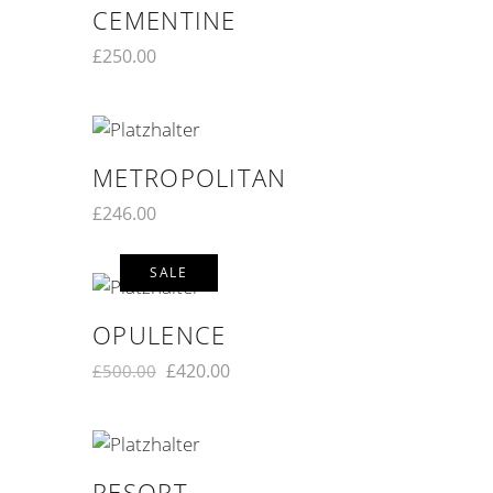
CEMENTINE
£
250.00
METROPOLITAN
£
246.00
SALE
OPULENCE
£
420.00
£
500.00
RESORT